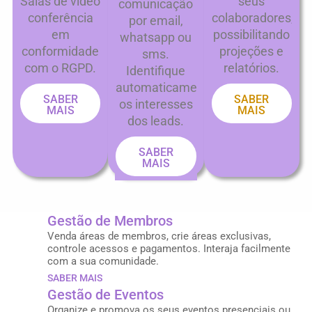
Salas de video
seus
comunicação
conferência
colaboradores,
por email,
em
possibilitando
whatsapp ou
conformidade
projeções e
sms.
com o RGPD.
relatórios.
Identifique
automaticamente
SABER
SABER
os interesses
MAIS
MAIS
dos leads.
SABER
MAIS
Gestão de Membros
Venda áreas de membros, crie áreas exclusivas,
controle acessos e pagamentos. Interaja facilmente
com a sua comunidade.
SABER MAIS
Gestão de Eventos
Organize e promova os seus eventos presenciais ou