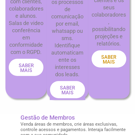
clientes e os
com clientes,
os processos
seus
colaboradores
de
colaboradores
e alunos.
comunicação
,
Salas de video
por email,
possibilitando
conferência
whatsapp ou
projeções e
em
sms.
relatórios.
conformidade
Identifique
com o RGPD.
automaticam
SABER
ente os
MAIS
SABER
interesses
MAIS
dos leads.
SABER
MAIS
Gestão de Membros
Venda áreas de membros, crie áreas exclusivas,
controle acessos e pagamentos. Interaja facilmente