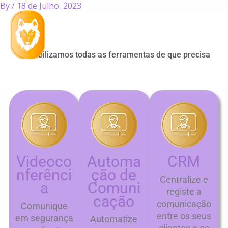
By
/
18 de Julho, 2023
Skip
to
content
Dispobilizamos todas as ferramentas de que precisa
Videoco
Automa
CRM
nferênci
ção de
Centralize e
a
Comuni
registe a
cação
comunicação
Comunique
entre os seus
em segurança
Automatize