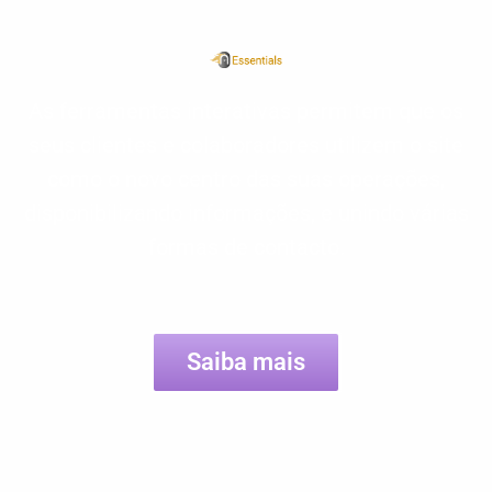
As ferramentas interativas permitem que os
seus clientes e colaboradores utilizem o site
como o novo centro das suas operações,
disponibilizando informações, e unindo várias
formas de contacto.
Saiba mais